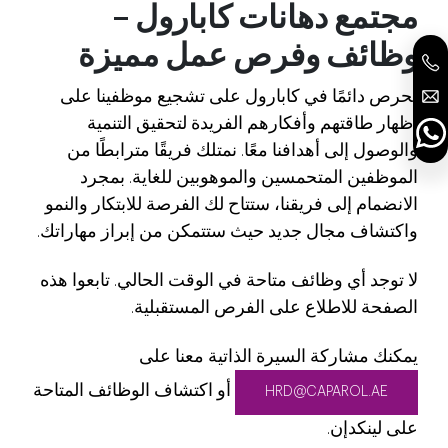
مجتمع دهانات كابارول –
وظائف وفرص عمل مميزة
نحرص دائمًا في كابارول على تشجيع موظفينا على
إظهار طاقتهم وأفكارهم الفريدة لتحقيق التنمية
والوصول إلى أهدافنا معًا. نمتلك فريقًا مترابطًا من
الموظفين المتحمسين والموهوبين للغاية. بمجرد
الانضمام إلى فريقنا، ستتاح لك الفرصة للابتكار والنمو
واكتشاف مجال جديد حيث ستتمكن من إبراز مهاراتك.
لا توجد أي وظائف متاحة في الوقت الحالي. تابعوا هذه
الصفحة للاطلاع على الفرص المستقبلية.
يمكنك مشاركة السيرة الذاتية معنا على
أو اكتشاف الوظائف المتاحة
HRD@CAPAROL.AE
على لينكدإن.