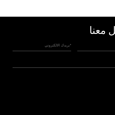
روابط سريعة
الرئيسية
معلومات عنا
دهانات داخلية
وكلاؤنا
حلول دهانات خارجية
النزاهة
تشطيبات حجرية
الوظائف