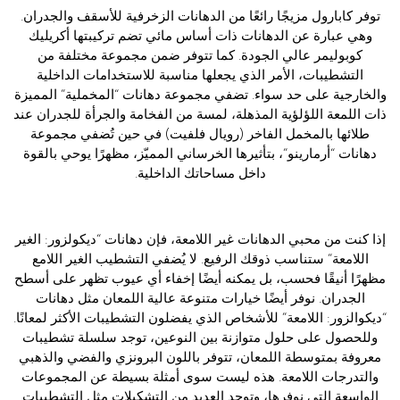
توفر كابارول مزيجًا رائعًا من الدهانات الزخرفية للأسقف والجدران.
وهي عبارة عن الدهانات ذات أساس مائي تضم تركيبتها أكريليك
كوبوليمر عالي الجودة. كما تتوفر ضمن مجموعة مختلفة من
التشطيبات، الأمر الذي يجعلها مناسبة للاستخدامات الداخلية
والخارجية على حد سواء. تضفي مجموعة دهانات “المخملية” المميزة
ذات اللمعة اللؤلؤية المذهلة، لمسة من الفخامة والجرأة للجدران عند
طلائها بالمخمل الفاخر (رويال فلفيت) في حين تُضفي مجموعة
دهانات “أرمارينو”، بتأثيرها الخرساني المميّز، مظهرًا يوحي بالقوة
داخل مساحاتك الداخلية.
إذا كنت من محبي الدهانات غير اللامعة، فإن دهانات “ديكولزور: الغير
اللامعة” ستناسب ذوقك الرفيع. لا يُضفي التشطيب الغير اللامع
مظهرًا أنيقًا فحسب، بل يمكنه أيضًا إخفاء أي عيوب تظهر على أسطح
الجدران. نوفر أيضًا خيارات متنوعة عالية اللمعان مثل دهانات
“ديكوالزور: اللامعة” للأشخاص الذي يفضلون التشطيبات الأكثر لمعانًا.
وللحصول على حلول متوازنة بين النوعين، توجد سلسلة تشطيبات
معروفة بمتوسطة اللمعان، تتوفر باللون البرونزي والفضي والذهبي
والتدرجات اللامعة. هذه ليست سوى أمثلة بسيطة عن المجموعات
الواسعة التي نوفرها، وتوجد العديد من التشكيلات مثل التشطيبات